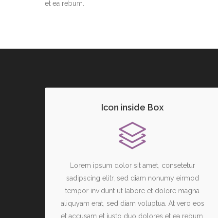
et ea rebum.
Icon inside Box
Lorem ipsum dolor sit amet, consetetur
sadipscing elitr, sed diam nonumy eirmod
tempor invidunt ut labore et dolore magna
aliquyam erat, sed diam voluptua. At vero eos
et accusam et justo duo dolores et ea rebum.