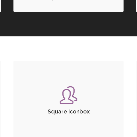
Square Iconbox
Lorem ipsum dolor sit amet, consetetur
sadipscing elitr, sed diam nonumy eirmod
tempor invidunt ut labore et dolore magna
Square Iconbox
aliquyam erat, sed diam voluptua. At vero eos
et accusam et justo duo dolores et ea rebum.