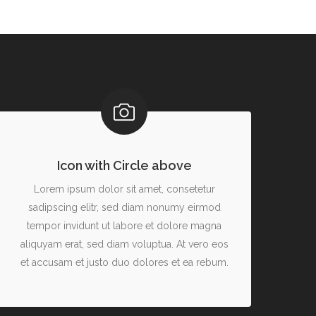
Icon with Circle above
Lorem ipsum dolor sit amet, consetetur
sadipscing elitr, sed diam nonumy eirmod
tempor invidunt ut labore et dolore magna
aliquyam erat, sed diam voluptua. At vero eos
et accusam et justo duo dolores et ea rebum.