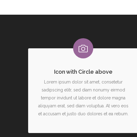
Icon with Circle above
Lorem ipsum dolor sit amet, consetetur
sadipscing elitr, sed diam nonumy eirmod
tempor invidunt ut labore et dolore magna
aliquyam erat, sed diam voluptua. At vero eos
et accusam et justo duo dolores et ea rebum.