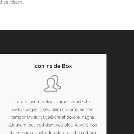
et ea rebum.
Icon inside Box
Lorem ipsum dolor sit amet, consetetur
sadipscing elitr, sed diam nonumy eirmod
tempor invidunt ut labore et dolore magna
aliquyam erat, sed diam voluptua. At vero eos
et accusam et justo duo dolores et ea rebum.