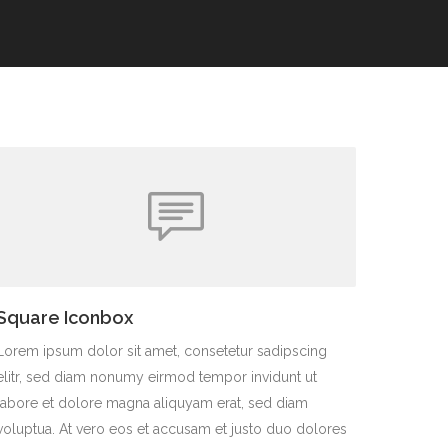
Square Iconbox
Lorem ipsum dolor sit amet, consetetur sadipscing
elitr, sed diam nonumy eirmod tempor invidunt ut
labore et dolore magna aliquyam erat, sed diam
voluptua. At vero eos et accusam et justo duo dolores