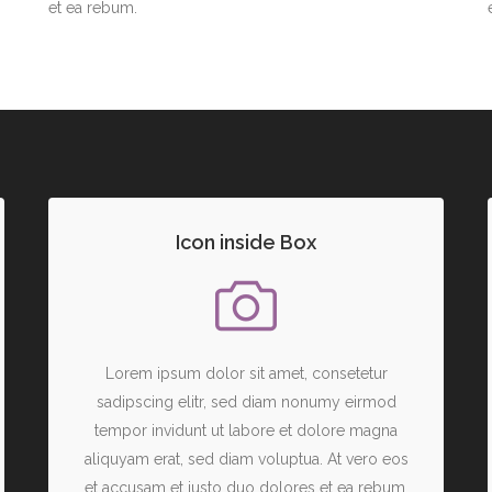
et ea rebum.
Icon inside Box
Lorem ipsum dolor sit amet, consetetur
sadipscing elitr, sed diam nonumy eirmod
tempor invidunt ut labore et dolore magna
aliquyam erat, sed diam voluptua. At vero eos
et accusam et justo duo dolores et ea rebum.