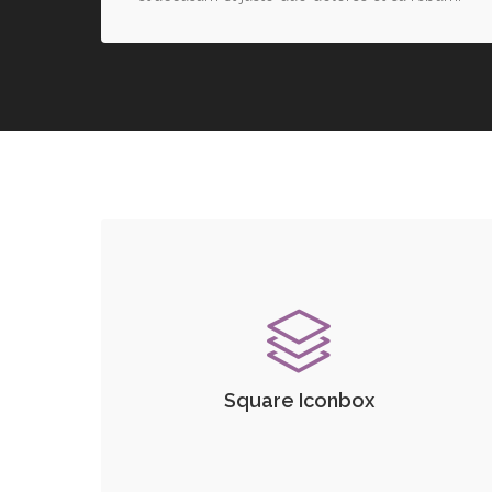
Square Iconbox
Lorem ipsum dolor sit amet, consetetur
sadipscing elitr, sed diam nonumy eirmod
tempor invidunt ut labore et dolore magna
Square Iconbox
aliquyam erat, sed diam voluptua. At vero eos
et accusam et justo duo dolores et ea rebum.