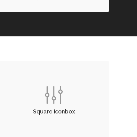
Square Iconbox
Lorem ipsum dolor sit amet, consetetur
sadipscing elitr, sed diam nonumy eirmod
tempor invidunt ut labore et dolore magna
Square Iconbox
aliquyam erat, sed diam voluptua. At vero eos
et accusam et justo duo dolores et ea rebum.