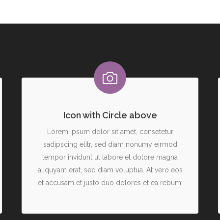
Icon with Circle above
Lorem ipsum dolor sit amet, consetetur
sadipscing elitr, sed diam nonumy eirmod
tempor invidunt ut labore et dolore magna
aliquyam erat, sed diam voluptua. At vero eos
et accusam et justo duo dolores et ea rebum.