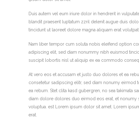
Duis autem vel eum iriure dolor in hendrerit in vulputat
blandit praesent luptatum zzril delenit augue duis dolo
tincidunt ut laoreet dolore magna aliquam erat volutpat
Nam liber tempor cum soluta nobis eleifend option co
adipiscing elit, sed diam nonummy nibh euismod tincidu
suscipit lobortis nisl ut aliquip ex ea commodo conseq
At vero eos et accusam et justo duo dolores et ea rebu
consetetur sadipscing elitr, sed diam nonumy eirmod t
ea rebum. Stet clita kasd gubergren, no sea takimata s
diam dolore dolores duo eirmod eos erat, et nonumy se
voluptua. est Lorem ipsum dolor sit amet. Lorem ipsum
erat.