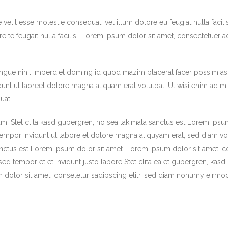
e velit esse molestie consequat, vel illum dolore eu feugiat nulla facil
re te feugait nulla facilisi. Lorem ipsum dolor sit amet, consectetue
.
ngue nihil imperdiet doming id quod mazim placerat facer possim a
nt ut laoreet dolore magna aliquam erat volutpat. Ut wisi enim ad mi
uat.
m. Stet clita kasd gubergren, no sea takimata sanctus est Lorem ipsu
empor invidunt ut labore et dolore magna aliquyam erat, sed diam vol
anctus est Lorem ipsum dolor sit amet. Lorem ipsum dolor sit amet, c
d tempor et et invidunt justo labore Stet clita ea et gubergren, kas
 dolor sit amet, consetetur sadipscing elitr, sed diam nonumy eirmo