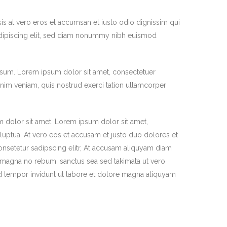
isis at vero eros et accumsan et iusto odio dignissim qui
r adipiscing elit, sed diam nonummy nibh euismod
ssum. Lorem ipsum dolor sit amet, consectetuer
nim veniam, quis nostrud exerci tation ullamcorper
m dolor sit amet. Lorem ipsum dolor sit amet,
uptua. At vero eos et accusam et justo duo dolores et
onsetetur sadipscing elitr, At accusam aliquyam diam
d magna no rebum. sanctus sea sed takimata ut vero
d tempor invidunt ut labore et dolore magna aliquyam